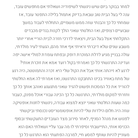
למחר בבוקר ביום שיש ניגשתי לשיפודיה ושאלתי אם מחפשים עובד,
ענה לי בעל הבית טוב שבאת בדיוק אתמול בלילה התפטר עובד, אז
שמחתי כל כך והבנתי שזה ממש משמיים, התחלתי לעבוד במשך
שבועיים רצופים, ואז החלטתי שאני הולך לקנות בגדים מכבדים
התקלחתי אצל בעל הבית, ויצאתי לדרכי חזרה לבית הוריי אחרי יותר
משבע שנים שלא דיברתי וראיתי אף אחד מהם, הגעתי לעיר מולדתי,
עולה בבניין מגיע לדלת המוכרת דופק ובפתח עומדת למולי אישה יפה
ועדינה התרגשתי כל כך ואמרתי בקול רועד אמא את זוכרת אותי?
לרגע לא זיהתה אותי אבל את הקול שלי היא זכרה והתמוטטה, היה רגע
של מתח באוויר בכינו התחבקנו התרגשנו, ואז אמרתי לה אמא החלטתי
להוריד את כל המסכות ופשוט להגיד שאני מתגעגע ואוהב אותך כל כך
וחזרתי למקום מולדתי, התרגשה כל כך הכינה עבורי אוכל מפנק, כעבור
כמה שעות החלטתי שאני יוצא למצוא עבודה, ניגשתי לחנות אופטיקה
שזה היה חלום הילדות שלי להיות אופטומטריסט נכנסתי וביקשתי
לפגוש את מנהל הסניף, לאחר סירוב מצד העובדים התעקשתי ובסוף
הכניסו אותי, התיישבתי וסיפרתי לו מה עבר עליי ושאלתי האם הוא
מעוניין להיות שותף למסע חיי, למרבה הפתעתי הוא התרגש כל כך