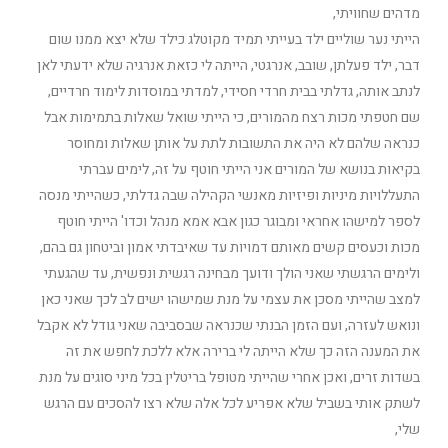
מדהים שחוויתי,
הייתי נער שוליים ילד בעייתי תמיד מקוטלג כילד שלא יצא ממנו שום
דבר, ילד פעלתן, שובב, אנרגטי, הייתה לי כזאת אנרגיה שלא ידעתי לאן
לנתב אותה, גדלתי בבית חרדי חסידי, למדתי במוסדות לימוד חרדיים,
שם חטפתי מכות רצח מהמורים, כי הייתי שואל שאלות בתמימות אבל
כנראה שלהם לא היה את התשובות לתת על אותן שאלות ומחוסר
בקיאות בנושא של המורים אני הייתי חוטף על זה, לימים עברתי
התעללויות מיניות ופיזיות מאנשי הקהילה שבה גדלתי, כשהייתי מנסה
לספר למישהו אחראי ומבוגר כגון אבא אמא מנהל וכדו' הייתי חוטף
מכות וכעסים קשים מאותם דמויות עד שאיבדתי אמון וביטחון גם בהם,
ולימים הרגשתי שאני הולך ודועך מבחינה רגשית ונפשית, עד שהגעתי
למצב שהייתי מסכן את עצמי על מנת שמישהו ישים לב לכך שאני כאן
ונואש לעזרה, ועם הזמן הבנתי שכנראה שבסביבה שאני גודל לא אקבל
את המענה הזה כך שלא הייתה לי ברירה אלא ללכת לחפש את זה
בשדות זרים, ואכן אחרי שהייתי מטופל בריטלין בכל מיני סוגים על מנת
לשתק אותי בשביל שלא אפריע לכל אלה שלא רצו להסכים עם הרגש
שלי,