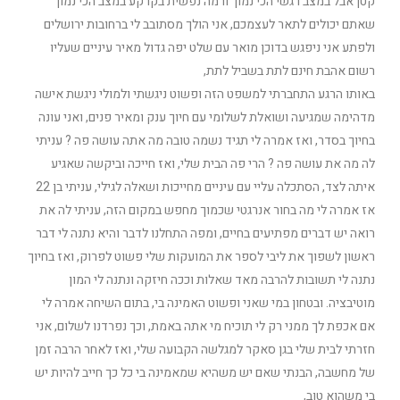
קטן אבל במצב רגשי הכי נמוך ורמה נפשית בקרקע במצב הכי נמוך
שאתם יכולים לתאר לעצמכם, אני הולך מסתובב לי ברחובות ירושלים
ולפתע אני ניפגש בדוכן מואר עם שלט יפה גדול מאיר עיניים שעליו
רשום אהבת חינם לתת בשביל לתת,
באותו הרגע התחברתי למשפט הזה ופשוט ניגשתי ולמולי ניגשת אישה
מדהימה שמגיעה ושואלת לשלומי עם חיוך ענק ומאיר פנים, ואני עונה
בחיוך בסדר, ואז אמרה לי תגיד נשמה טובה מה אתה עושה פה ? עניתי
לה מה את עושה פה ? הרי פה הבית שלי, ואז חייכה וביקשה שאגיע
איתה לצד, הסתכלה עליי עם עיניים מחייכות ושאלה לגילי, עניתי בן 22
אז אמרה לי מה בחור אנרגטי שכמוך מחפש במקום הזה, עניתי לה את
רואה יש דברים מפתיעים בחיים, ומפה התחלנו לדבר והיא נתנה לי דבר
ראשון לשפוך את ליבי לספר את המועקות שלי פשוט לפרוק, ואז בחיוך
נתנה לי תשובות להרבה מאד שאלות וככה חיזקה ונתנה לי המון
מוטיבציה. ובטחון במי שאני ופשוט האמינה בי, בתום השיחה אמרה לי
אם אכפת לך ממני רק לי תוכיח מי אתה באמת, וכך נפרדנו לשלום, אני
חזרתי לבית שלי בגן סאקר למגלשה הקבועה שלי, ואז לאחר הרבה זמן
של מחשבה, הבנתי שאם יש משהיא שמאמינה בי כל כך חייב להיות יש
בי משהוא טוב,