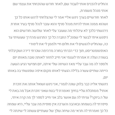
והחליט להכניס אותי לעבוד שם, לאחר חודש שהוכחתי את עצמי שם
אותי מנהל משמרת,
לאחר חודשיים בערך ניגש אליי אמר לי שהצלחתי לרגש אותו כל כך
ושהוא ממנה אותי להיות מנהל סניף והוא עובר לנהל סניף בעיר אחרת
נירגשתי כלכך לא עיכלתי מה שעובר עלי לאחר שלושה חודשים הוא
ניפגש איתי לבשר לי שמנכ"ל החברה כל כך התרגש מהדרך שעשיתי עד
כה, שהחליט להגשים לי את חלום חיי ולממן לי את לימודי
האופטומטריסט, תוך כדי הכרתי בחורה מדהימה שכרתי דירה ושקיבלתי
בשורה נעלה זו אמרתי לעצמי אני חייב לחזור לאותה טובה מאותו יום
ולספר לה מה עבר עליי מאז השיחה שלי איתה, יום חמישי הגיע השעה
הייתה שתיים עשרה בלילה הגעתי לאותו מקום איפה שפגשתי בה באותו
יום,
ניגשתי אליה כבר בלוק שונה לגמרי, אני ניגש ושואל אותה את זוכרת
אותי? מסתכלת עליי בחיוך ואומרת לי בטח שאני זוכרת אבל מה באת לי
של ה ביוקר? עניתי לה עם אושר בלב אני חייב לספר לך מה קרה איתי,
סיפרתי לה בשמחה ובאהבה והערכה אין סופית מה עבר עליי, היא שמחה
כל כך ואמרתי לה תראי מה שיחה שלך של שעתיים עשתה לי שינתה לי