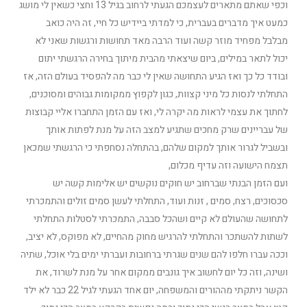
וכפי שאתם מתארים לעצמכם הגעתי לרחוב בגיל 13 וחצי כשאין לי מושג
כמעט איך מדברים בעברית, כי למדתי ביידיש כל חיי, זה היה כואב
מבלבל מפחיד מוזר קשה ועוד הרבה מאד תחושות ורגשות שאני לא
יכול לתאר במילים, ביום שיצאתי מהבית מיתוך בחירה הרגשתי יתום
ובודד כל כך ואז הגיע התחושה שאין לי כבר מה להפסיד בעולם הזה, אז
התחלתי לנסות כל מיני קצוות, כגון לקפוץ ממקומות גבוהים ומסוכנים,
לחתוך את עצמי לראות מה יקרה לי, ואז עם הזמן התחברו אליי קבוצות
של עבריינים שרק מחכים שתגיע למצב הזה על מנת לפתות אותך
ובשביל לגרור אותך למקום שלהם, בהתחלה נסחפתי כי הרגשתי שמכאן
תצמח הישועה וזה עדיף מכלום,
ועם הזמן הבנתי שברחוב יש חוקים נוקשים יש אלימות קשה יש
סכסוכים, רצח, סמים , זנות ועוד, התחלתי לעשן סמים זולים והתמכרתי
לתחושה שהעולם לא קיים ושהכל סבבה, התמכרתי לסטלות התחלתי
לשתות להשתכר והתחלתי להרגיש מחוק מהחיים, לא מפוקס, לא יציב,
וככה עברו חלפו להם שנים שגרתי ברחובות ועברתי ימים בלי אוכל, שתיה
ושינה, וזה כל יום לחשוב איך גונבים ממקום אחר על מנת לשרוד, את
הקשר ניתקתי מההורים והמשפחה, יום אחד הגעתי לגיל 22 כבר לא ילד