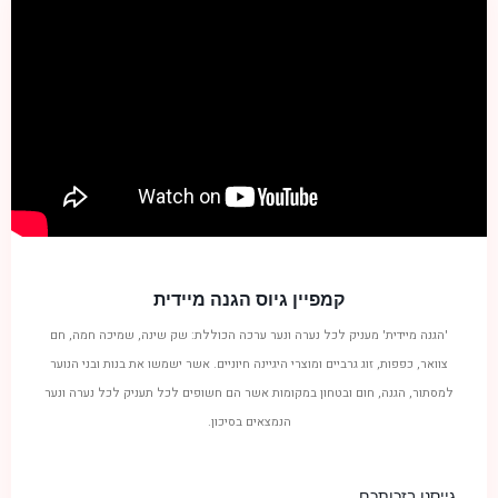
קמפיין גיוס הגנה מיידית
'הגנה מיידית' מעניק לכל נערה ונער ערכה הכוללת: שק שינה, שמיכה חמה, חם
צוואר, כפפות, זוג גרביים ומוצרי היגיינה חיוניים. אשר ישמשו את בנות ובני הנוער
למסתור, הגנה, חום ובטחון במקומות אשר הם חשופים לכל תעניק לכל נערה ונער
הנמצאים בסיכון.
גייסנו בזכותכם