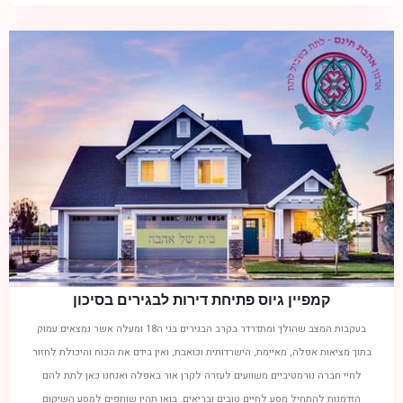
קמפיין גיוס פתיחת דירות לבגירים בסיכון
בעקבות המצב שהולך ומתדרדר בקרב הבגירים בני ה18 ומעלה אשר נמצאים עמוק
בתוך מציאות אפלה, מאיימת, הישרדותית וכואבת, ואין בידם את הכוח והיכולת לחזור
לחיי חברה נורמטיביים משוועים לעזרה לקרן אור באפלה ואנחנו כאן לתת להם
הזדמנות להתחיל מסע לחיים טובים ובריאים. בואו תהיו שותפים למסע השיקום