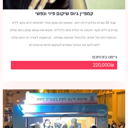
קמפיין גיוס שיקום פיזי ונפשי
עבור 20 נערות בסיכון דרות רחוב. שמצאו את עצמן אחרי חודשים רבים בחוב ללא
קורת גג ללא מקור הכנסה או יכולת קיום כלכלית. ומצאו את עצמם עמוק בתוך עולם
ההתמכרויות של סמים, אלכוהול ופגיעות עצמיות . הן זועקות לעזרה זה הזמן שלנו
לתת להם את הסיכוי האחרון לשיקום וחיים נורמטיביים.
גייסנו בזכותכם
220,000₪