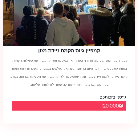
קמפיין גיוס הקמת ניידת מזון
לבנות ובני הנוער בסיכון. החורף בפתח ואין באפשרותנו להמשיך את פעילות העמותה
באותו קונספט שהיה עד היום ברחוב, וכעת אנו נאלצים בעקבות הגשם הרוחות והקור
לייצר ניידת חלוקה ניידת ביגוד ומזון שתאפשר לנו להמשיך את הפעילות ברחוב בקרב
בני הנוער גם בימי החורף הקרים. אסור לנו לוותר עליהם.
גייסנו בזכותכם
120,000₪